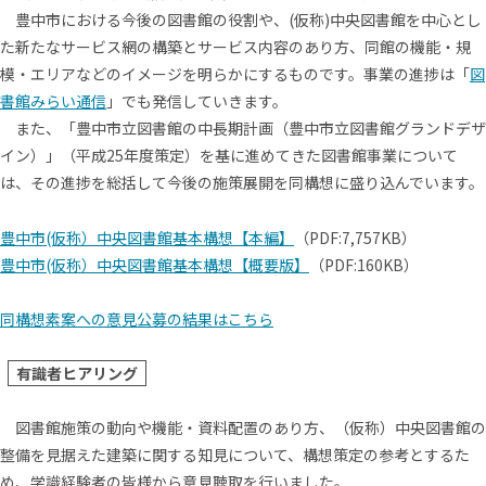
豊中市における今後の図書館の役割や、(仮称)中央図書館を中心とし
た新たなサービス網の構築とサービス内容のあり方、同館の機能・規
模・エリアなどのイメージを明らかにするものです。事業の進捗は「
図
書館みらい通信
」でも発信していきます。
また、「豊中市立図書館の中長期計画（豊中市立図書館グランドデザ
イン）」（平成25年度策定）を基に進めてきた図書館事業について
は、その進捗を総括して今後の施策展開を同構想に盛り込んでいます。
豊中市(仮称）中央図書館基本構想【本編】
（PDF:7,757KB）
豊中市(仮称）中央図書館基本構想【概要版】
（PDF:160KB）
同構想素案への意見公募の結果はこちら
有識者ヒアリング
図書館施策の動向や機能・資料配置のあり方、（仮称）中央図書館の
整備を見据えた建築に関する知見について、構想策定の参考とするた
め、学識経験者の皆様から意見聴取を行いました。