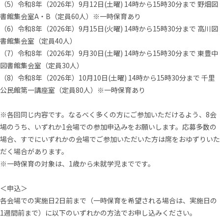
（5）令和8年（2026年）9⽉12⽇(⼟曜) 14時から15時30分まで 野畑図
書館集会室A‧B（定員60⼈）※⼀時保育あり
（6）令和8年（2026年）9⽉15⽇(⽕曜) 14時から15時30分まで ⾼川図
書館集会室（定員40⼈）
（7）令和8年（2026年）9⽉30⽇(⼟曜) 14時から15時30分まで 東豊中
図書館集会室（定員30⼈）
（8）令和8年（2026年）10⽉10⽇(⼟曜) 14時から15時30分まで 千⾥
公⺠館第⼀講座室（定員80⼈）※⼀時保育あり
※各回同じ内容です。なるべく多くの⽅にご参加いただけるよう、8会
場のうち、いずれか1会場での参加申込みをお願いします。応募多数の
場合、すでにいずれかの会場でご参加いただいた⽅は席をおゆずりいた
だく場合があります。
※⼀時保育の対象は、1歳から未就学児までです。
＜申込＞
各会場での実施⽇2⽇前まで（⼀時保育を希望される場合は、実施⽇の
1週間前まで）に以下のいずれかの⽅法でお申し込みください。