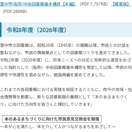
豊中市(仮称)中央図書館基本構想【本編】
（PDF:7,757KB）
【概要版】
（PDF:160KB）
令和8年度（2026年度）
豊中市⽴図書館は、昭和20年（1945年）の開館以降、市⺠との対話を
重ねながら、市⺠の情報拠点としての図書館づくりを進めてきました。
令和2年度（2020年度）に、将来ニーズへの対応と効率的な運営をめざ
した指針として（仮称）中央図書館基本構想を策定して以降、市⺠の利
便性や快適性を⾼めながら、施設再編を進めてきました。
これまでの各図書館における実践を総括するとともに、昨今の地域‧社
会情勢等を勘案し、新たな読書振興の展開として「本のあるまちづく
り」に向けた⽅向性を皆さんと検討していきます。
本のあるまちづくりに向けた市⺠意⾒交換会を開催
〜本が⼼を満たし、本を介して⼈がつながるまちをめざして〜