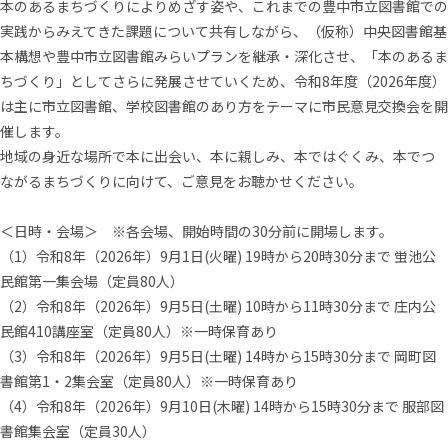
本のあるまちづくりによりめざす姿や、これまでの豊中市⽴図書館での
実践からみえてきた課題について共有しながら、（仮称）中央図書館基
本構想や豊中市⽴図書館みらいプランを継承‧深化させ、「本のあるま
ちづくり」としてさらに発展させていくため、令和8年度（2026年度）
は主に市⽴図書館、学校図書館のあり⽅をテーマに市⺠意⾒交換会を開
催します。
地域の⾝近な場所で本に出会い、本に親しみ、本ではぐくみ、本でつ
ながるまちづくりに向けて、ご意⾒をお聴かせください。
＜⽇時‧会場＞ ※各会場、開始時間の30分前に開場します。
（1）令和8年（2026年）9⽉1⽇(⽕曜) 19時から20時30分まで 蛍池公
⺠館第⼀集会場（定員80⼈）
（2）令和8年（2026年）9⽉5⽇(⼟曜) 10時から11時30分まで 庄内公
⺠館410講座室（定員80⼈）※⼀時保育あり
（3）令和8年（2026年）9⽉5⽇(⼟曜) 14時から15時30分まで 岡町図
書館第1‧2集会室（定員80⼈）※⼀時保育あり
（4）令和8年（2026年）9⽉10⽇(⽊曜) 14時から15時30分まで 服部図
書館集会室（定員30⼈）