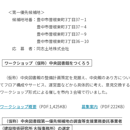
＜第一優先候補地＞
候補地地番：豊中市曽根東町3丁目37－1
豊中市曽根東町3丁目37－4
豊中市曽根東町3丁目37－9
豊中市曽根東町3丁目36－10
応 募 者：同志土地株式会社
ワークショップ（仮称）中央図書館をつくろう
（仮称）中央図書館の整備計画策定を見据え、中央館のあり方につい
てフロア構成やサービス、運営面などから具体的に考え、意見交換する
ワークショップ形式による催しを市内３会場で行いました。
ワークショップ概要
（PDF:1,425KB）
募集案内
（PDF:222KB）
（仮称）中央図書館第一優先候補地の調査等支援業務委託事業者
（建設技術研究所 大阪事務所）の選定