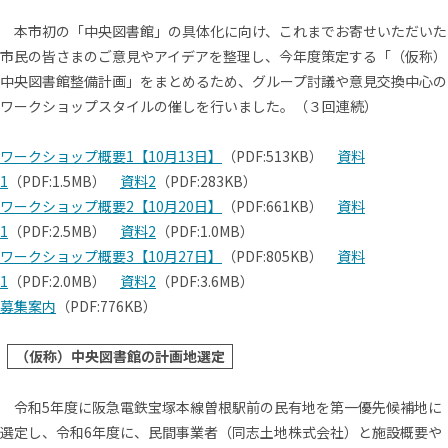
本市初の「中央図書館」の具体化に向け、これまでお寄せいただいた
市民の皆さまのご意見やアイデアを整理し、今年度策定する「（仮称）
中央図書館整備計画」をまとめるため、グループ討議や意見交換中心の
ワークショップスタイルの催しを行いました。（３回連続）
ワークショップ概要1【10月13日】
（PDF:513KB）
資料
1
（PDF:1.5MB）
資料2
（PDF:283KB）
ワークショップ概要2【10月20日】
（PDF:661KB）
資料
1
（PDF:2.5MB）
資料2
（PDF:1.0MB）
ワークショップ概要3【10月27日】
（PDF:805KB）
資料
1
（PDF:2.0MB）
資料2
（PDF:3.6MB）
募集案内
（PDF:776KB）
（仮称）中央図書館の計画地選定
令和5年度に阪急電鉄宝塚本線曽根駅前の民有地を第一優先候補地に
選定し、令和6年度に、民間事業者（同志土地株式会社）と施設概要や