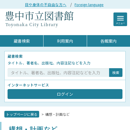
目や身体の不自由な方へ
Foreign language
menu
メニュー
蔵書検索
利用案内
各館案内
蔵書検索
タイトル、著者名、出版社、内容注記などを入力
インターネットサービス
ログイン
トップページに戻る
構想・計画など
構想・計画など