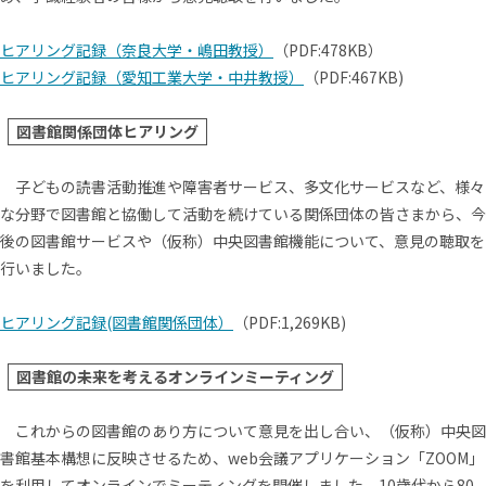
ヒアリング記録（奈良大学・嶋田教授）
（PDF:478KB）
ヒアリング記録（愛知工業大学・中井教授）
（PDF:467KB)
図書館関係団体ヒアリング
子どもの読書活動推進や障害者サービス、多文化サービスなど、様々
な分野で図書館と協働して活動を続けている関係団体の皆さまから、今
後の図書館サービスや（仮称）中央図書館機能について、意見の聴取を
行いました。
ヒアリング記録(図書館関係団体）
（PDF:1,269KB)
図書館の未来を考えるオンラインミーティング
これからの図書館のあり方について意見を出し合い、（仮称）中央図
書館基本構想に反映させるため、web会議アプリケーション「ZOOM」
を利用してオンラインでミーティングを開催しました。10歳代から80