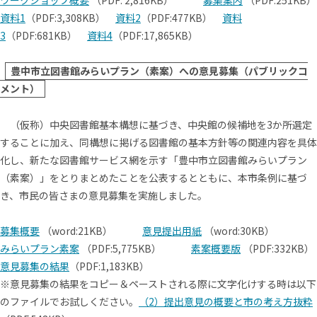
ワークショップ概要
（PDF: 2,816KB）
募集案内
（PDF:251KB）
資料1
（PDF:3,308KB）
資料2
（PDF:477KB）
資料
3
（PDF:681KB）
資料4
（PDF:17,865KB）
豊中市立図書館みらいプラン（素案）への意見募集（パブリックコ
メント）
（仮称）中央図書館基本構想に基づき、中央館の候補地を3か所選定
することに加え、同構想に掲げる図書館の基本方針等の関連内容を具体
化し、新たな図書館サービス網を示す「豊中市立図書館みらいプラン
（素案）」をとりまとめたことを公表するとともに、本市条例に基づ
き、市民の皆さまの意見募集を実施しました。
募集概要
（word:21KB）
意見提出用紙
（word:30KB）
みらいプラン素案
（PDF:5,775KB）
素案概要版
（PDF:332KB）
意見募集の結果
（PDF:1,183KB）
※意見募集の結果をコピー＆ペーストされる際に文字化けする時は以下
のファイルでお試しください。
（2）提出意見の概要と市の考え方抜粋