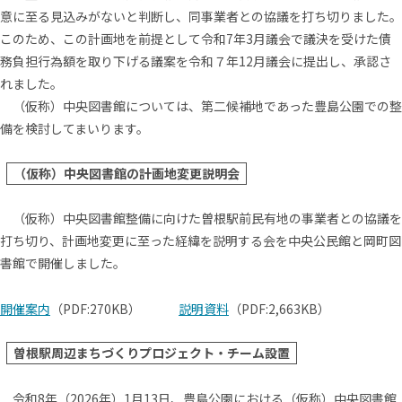
意に至る見込みがないと判断し、同事業者との協議を打ち切りました。
このため、この計画地を前提として令和7年3月議会で議決を受けた債
務負担行為額を取り下げる議案を令和７年12月議会に提出し、承認さ
れました。
（仮称）中央図書館については、第二候補地であった豊島公園での整
備を検討してまいります。
（仮称）中央図書館の計画地変更説明会
（仮称）中央図書館整備に向けた曽根駅前民有地の事業者との協議を
打ち切り、計画地変更に至った経緯を説明する会を中央公民館と岡町図
書館で開催しました。
開催案内
（PDF:270KB）
説明資料
（PDF:2,663KB）
曽根駅周辺まちづくりプロジェクト・チーム設置
令和8年（2026年）1月13日、豊島公園における（仮称）中央図書館