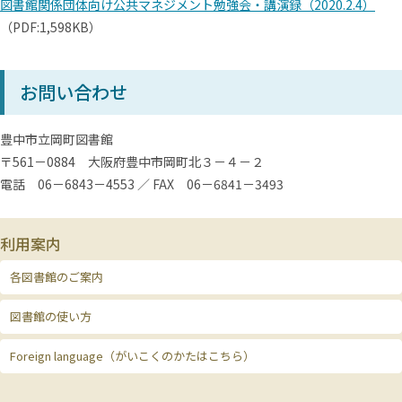
図書館関係団体向け公共マネジメント勉強会・講演録（2020.2.4）
（PDF:1,598KB）
お問い合わせ
豊中市立岡町図書館
〒
561－0884
大阪府豊中市岡町北３－４－２
電話 06－
6843
－
4553
／
FAX
06－
6841
－
3493
利用案内
各図書館のご案内
図書館の使い方
Foreign language（がいこくのかたはこちら）