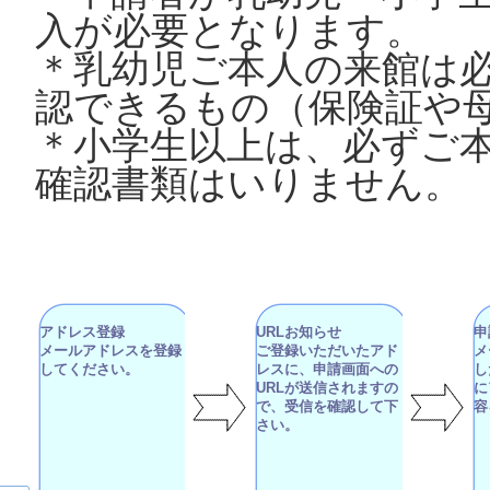
入が必要となります。
＊乳幼児ご本人の来館は
認できるもの（保険証や
＊小学生以上は、必ずご
確認書類はいりません。
アドレス登録
URLお知らせ
申
メールアドレスを登録
ご登録いただいたアド
メ
してください。
レスに、申請画面への
し
URLが送信されますの
に
で、受信を確認して下
容
さい。