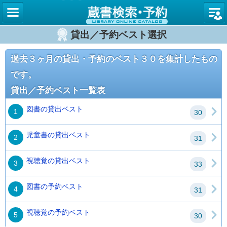
図書館
貸出／予約ベスト選択
過去３ヶ月の貸出・予約のベスト３０を集計したもの
です。
貸出／予約ベスト一覧表
図書の貸出ベスト
1
30
児童書の貸出ベスト
2
31
視聴覚の貸出ベスト
3
33
図書の予約ベスト
4
31
視聴覚の予約ベスト
5
30