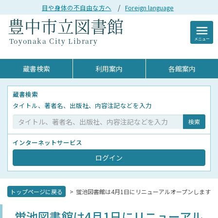
目や身体の不自由な方へ
Foreign language
menu
メニュー
蔵書検索
利用案内
各館案内
蔵書検索
タイトル、著者名、出版社、内容注記などを入力
インターネットサービス
ログイン
トップページに戻る
蛍池図書館は4月1日にリニューアルオープンします
蛍池図書館は4月1日にリニューアル