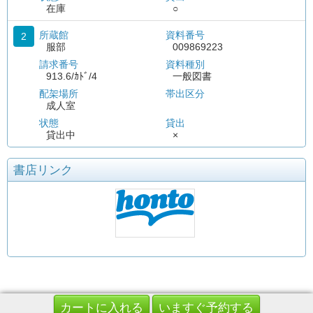
在庫
○
所蔵館
資料番号
2
服部
009869223
請求番号
資料種別
913.6/ｶﾄﾞ/4
一般図書
配架場所
帯出区分
成人室
状態
貸出
貸出中
×
書店リンク