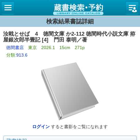
図書館
検索結果書誌詳細
汝戟とせば 4 徳間文庫 か2-112 徳間時代小説文庫 拵
屋銀次郎半畳記 [4] 門田 泰明／著
徳間書店
東京 2026.1 15cm 271p
分類:
913.6
ログイン
すると書影をご覧になれます