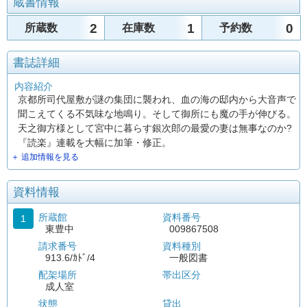
蔵書情報
2
1
0
所蔵数
在庫数
予約数
書誌詳細
内容紹介
京都所司代屋敷が謎の集団に襲われ、血の海の邸内から大音声で
聞こえてくる不気味な地鳴り。そして御所にも魔の手が伸びる。
天之御方様として宮中に暮らす銀次郎の最愛の妻は無事なのか?
『読楽』連載を大幅に加筆・修正。
＋ 追加情報を見る
資料情報
所蔵館
資料番号
1
東豊中
009867508
請求番号
資料種別
913.6/ｶﾄﾞ/4
一般図書
配架場所
帯出区分
成人室
状態
貸出