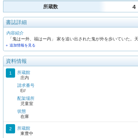
4
所蔵数
書誌詳細
内容紹介
「鬼はー外、福はー内」 家を追い出された鬼が外を歩いていた。
＋ 追加情報を見る
資料情報
所蔵館
1
庄内
請求番号
E//
配架場所
児童室
状態
在庫
所蔵館
2
東豊中