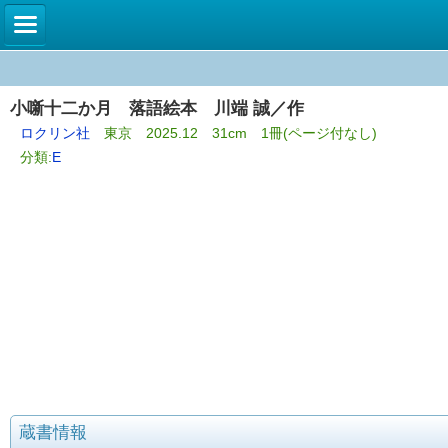
小噺十二か月 落語絵本 川端 誠／作
ロクリン社
東京 2025.12 31cm 1冊(ページ付なし)
分類:
E
蔵書情報