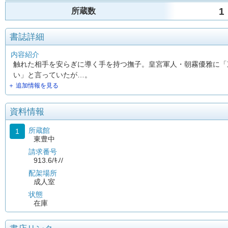
1
所蔵数
書誌詳細
内容紹介
触れた相手を安らぎに導く手を持つ撫子。皇宮軍人・朝霧優雅に「
い」と言っていたが…。
＋ 追加情報を見る
資料情報
所蔵館
1
東豊中
請求番号
913.6/ｷﾉ/
配架場所
成人室
状態
在庫