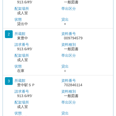
913.6/ﾎｳ/
一般図書
配架場所
帯出区分
成人室
状態
貸出
貸出中
×
所蔵館
資料番号
2
東豊中
009794579
請求番号
資料種別
913.6/ﾎｳ/
一般図書
配架場所
帯出区分
成人室
状態
貸出
在庫
○
所蔵館
資料番号
3
豊中駅ＳＰ
702846114
請求番号
資料種別
913.6/ﾎｳ/
一般図書
配架場所
帯出区分
成人室
状態
貸出