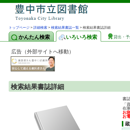
トップページ
>
詳細検索
>
検索結果書誌一覧
> 検索結果書誌詳細
かんたん検索
いろいろ検索
貸出・予
広告（外部サイトへ移動）
検索結果書誌詳細
書
「
在
お
お
蔵