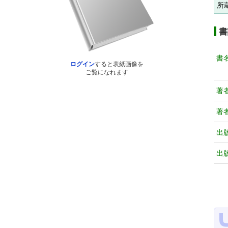
所
書
書
ログイン
すると表紙画像を
ご覧になれます
著
著
出
出