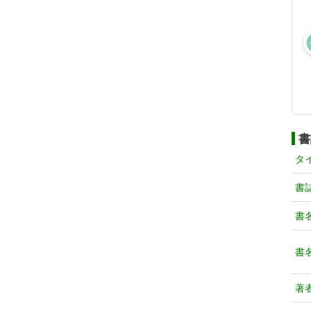
書
タ
書
書
書
著