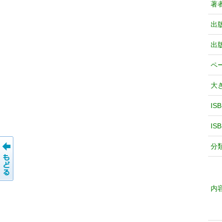
著
出
出
ペ
大
IS
IS
分
内