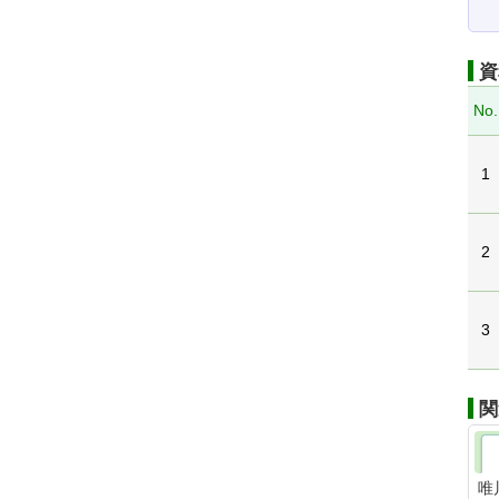
資
No.
1
2
3
関
唯